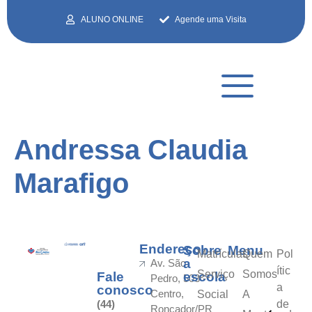
ALUNO ONLINE
Agende uma Visita
Andressa Claudia
Marafigo
Endereço
Sobre
Menu
Matrículas
Quem
Pol
a
Av. São
ític
Serviço
Somos
Fale
escola
Pedro, 503 -
a
conosco
Centro,
Social
A
(44)
de
Roncador/PR