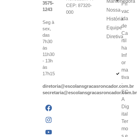
Mantenedora
3575-
Pri
CEP: 87320-
1243
Nossa
vac
000
ida
História
Seg à
de
Equipe
sex,
Ca
das
Diretiva
rtil
7h30
às
ha
11h30
Inf
- 13h
or
às
ma
17h15
tiva
:
diretoria@escolansgracasroncador.com.br
EC
secretaria@escolansgracasroncador.com.b
A
Dig
ital
Ter
mo
s e